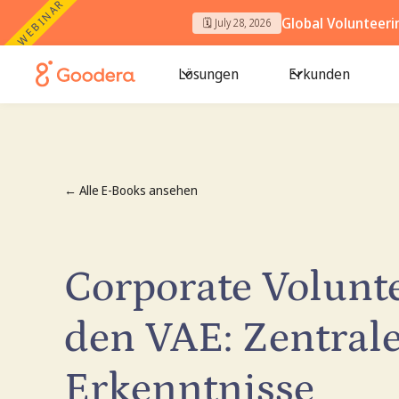
WEBINAR
Global Volunteer
🗓️ July 28, 2026
Lösungen
Erkunden
← Alle E-Books ansehen
Corporate Volunte
den VAE: Zentral
Erkenntnisse