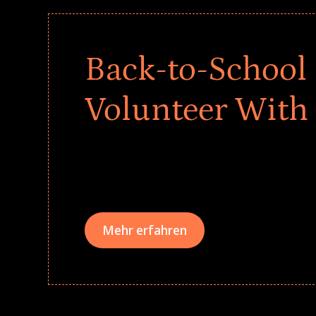
Back-to-School 
Volunteer With
Give every child a strong start to the school ye
drives that empower underserved students, fo
teams meaningfully.
Mehr erfahren