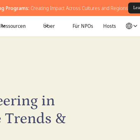
ing Programs:
Creating Impact Across Cultures and Regions
Lea
Ressourcen
Über
Für NPOs
Hosts
ering in
e Trends &