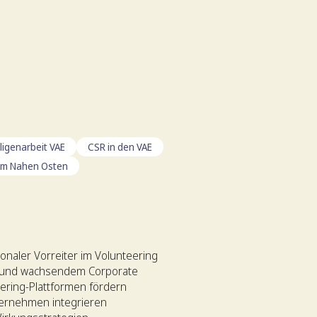
lligenarbeit VAE
CSR in den VAE
t im Nahen Osten
ionaler Vorreiter im Volunteering
en und wachsendem Corporate
eering-Plattformen fördern
ernehmen integrieren