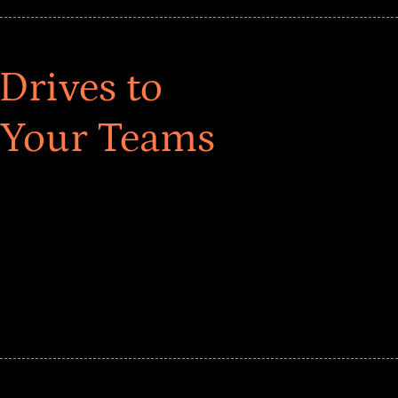
Drives to
 Your Teams
ar! Explore impact-driven Back to School supply
ster comprehensive learning, and engage your