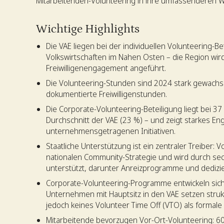
Mitarbeitenden-Volunteering in ihre umfassenderen W
Wichtige Highlights
Die VAE liegen bei der individuellen Volunteering-Be
Volkswirtschaften im Nahen Osten – die Region wi
Freiwilligenengagement angeführt.
Die Volunteering-Stunden sind 2024 stark gewachs
dokumentierte Freiwilligenstunden.
Die Corporate-Volunteering-Beteiligung liegt bei 3
Durchschnitt der VAE (23 %) – und zeigt starkes E
unternehmensgetragenen Initiativen.
Staatliche Unterstützung ist ein zentraler Treiber: V
nationalen Community-Strategie und wird durch sech
unterstützt, darunter Anreizprogramme und dedizie
Corporate-Volunteering-Programme entwickeln sich
Unternehmen mit Hauptsitz in den VAE setzen struktu
jedoch keines Volunteer Time Off (VTO) als formale R
Mitarbeitende bevorzugen Vor-Ort-Volunteering: 60