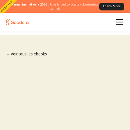
WEBINAR
Karma Summit Asia 2026 :
Asia's largest corporate volunteering
Learn More
summit
← Voir tous les ebooks