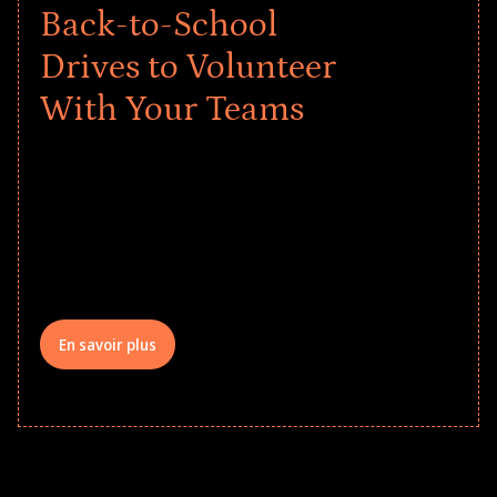
Back-to-School
Drives to Volunteer
With Your Teams
Give every child a strong start to the
school year! Explore impact-driven Back
to School supply drives that empower
underserved students, foster
comprehensive learning, and engage
your teams meaningfully.
En savoir plus