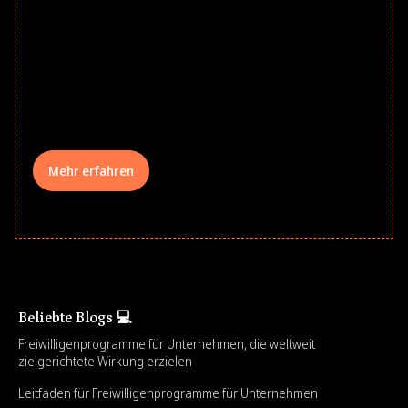
Give every child a strong start to the
school year! Explore impact-driven Back
to School supply drives that empower
underserved students, foster
comprehensive learning, and engage
your teams meaningfully.
Mehr erfahren
Beliebte Blogs 💻
Freiwilligenprogramme für Unternehmen, die weltweit
zielgerichtete Wirkung erzielen
Leitfaden für Freiwilligenprogramme für Unternehmen