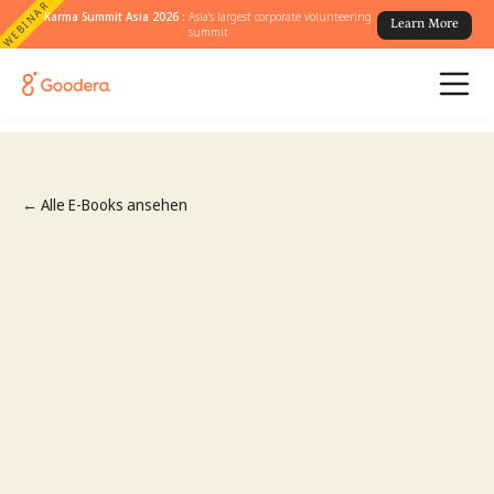
WEBINAR
Karma Summit Asia 2026 :
Asia's largest corporate volunteering
Learn More
summit
← Alle E-Books ansehen