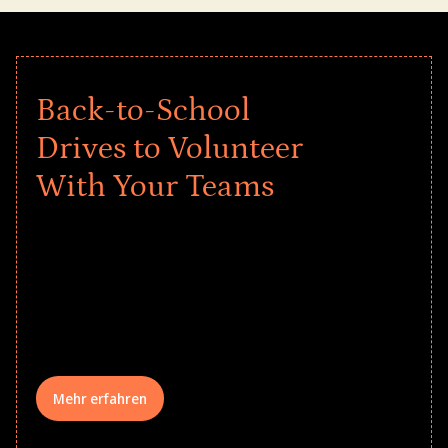
Back-to-School
Drives to Volunteer
With Your Teams
Give every child a strong start to the
school year! Explore impact-driven Back
to School supply drives that empower
underserved students, foster
comprehensive learning, and engage
your teams meaningfully.
Mehr erfahren