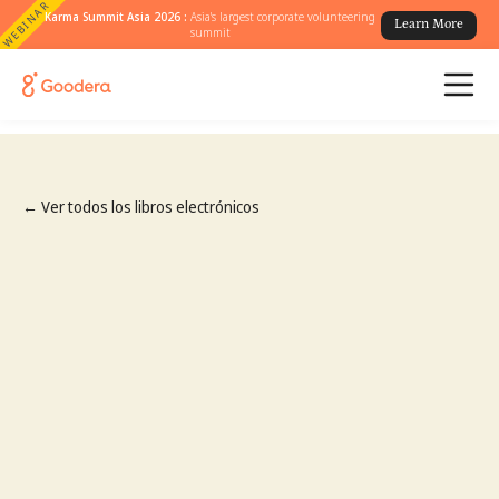
WEBINAR
Karma Summit Asia 2026 :
Asia's largest corporate volunteering
Learn More
summit
← Ver todos los libros electrónicos