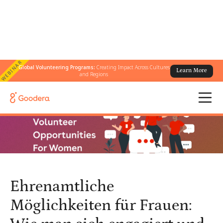
WEBINAR
Global Volunteering Programs:
Creating Impact Across Cultures
Learn More
← Alle Blogs
/
and Regions
Ehrenamtliche Möglichkeiten für Frauen: Wie man sich engagiert
und etwas bewirkt
Ehrenamtliche
Möglichkeiten für Frauen: