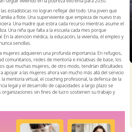
an seguir viviendo en la pobreza extrema para 2030.
las estadísticas no logran reflejar del todo. Una joven que
milia a flote. Una superviviente que empieza de nuevo tras
anciera. Una madre que estira cada recurso mientras asume el
za. Una niña que falta a la escuela cada mes porque
En la atención médica, la educación, la vivienda, el empleo y
nunca sencillas.
a mujeres adquieren una profunda importancia. En refugios,
d comunitarios, redes de mentoría e iniciativas de base, los
a los que muchas mujeres, de otro modo, tendrían dificultades
S
a apoyar a las mujeres ahora van mucho más allá del servicio
 la mentoría virtual, el coaching profesional, la defensa de la
ncia legal y el desarrollo de capacidades a largo plazo se
 organizaciones sin fines de lucro sostienen su trabajo y