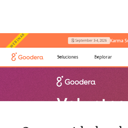
WEBINAR
Karma S
🗓️ September 3-4, 2026
← Todos los blogs
/
Oportunidades de voluntariado para mu
Soluciones
Explorar