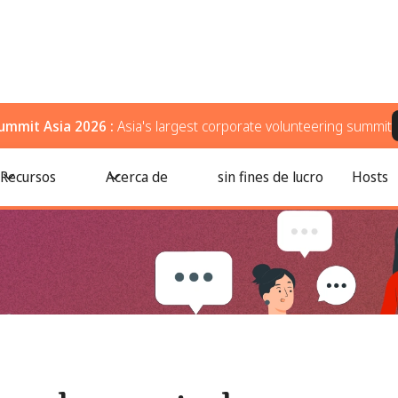
ummit Asia 2026 :
Asia's largest corporate volunteering summit
jeres: Cómo participar y marcar la diferencia
Recursos
Acerca de
sin fines de lucro
Hosts