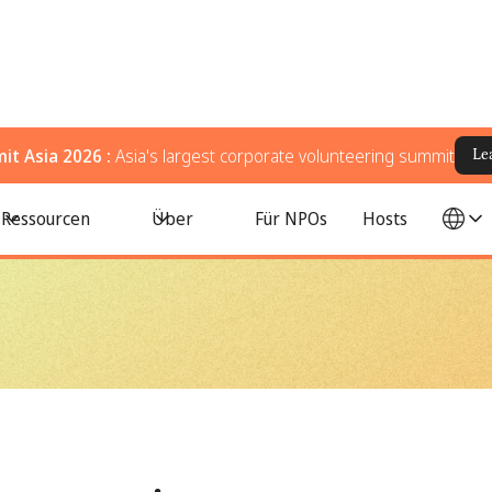
t Asia 2026 :
Asia's largest corporate volunteering summit
Le
tworks
Ressourcen
Über
Für NPOs
Hosts