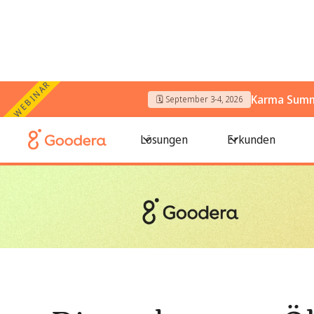
WEBINAR
Karma Summi
🗓️ September 3-4, 2026
← Alle Blogs
/
Die verborgene Ökonomie von Champion Ne
Lösungen
Erkunden