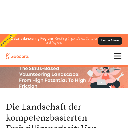
WEBINAR
Global Volunteering Programs:
Creating Impact Across Cultures
Learn More
← Alle Blogs
/
and Regions
Die Landschaft der kompetenzbasierten Freiwilligenarbeit: Von
hohem Potenzial zu hoher Reibung
Die Landschaft der
kompetenzbasierten