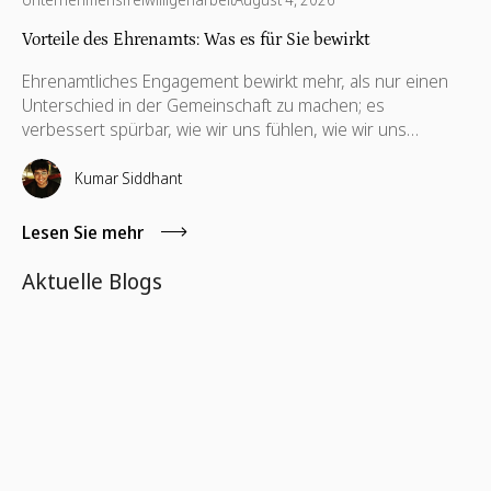
Vorteile des Ehrenamts: Was es für Sie bewirkt
Ehrenamtliches Engagement bewirkt mehr, als nur einen
Unterschied in der Gemeinschaft zu machen; es
verbessert spürbar, wie wir uns fühlen, wie wir uns
vernetzen und wie wir beruflich sowie persönlich wachsen.
Von der psychischen Gesundheit bis zur beruflichen
Kumar Siddhant
Entwicklung – die Vorteile reichen weit über das hinaus,
was die meisten erwarten.
Lesen Sie mehr
Aktuelle Blogs