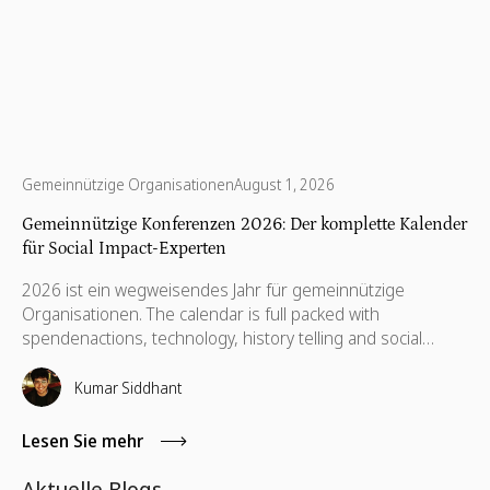
Gemeinnützige Organisationen
August 1, 2026
Gemeinnützige Konferenzen 2026: Der komplette Kalender
für Social Impact-Experten
2026 ist ein wegweisendes Jahr für gemeinnützige
Organisationen. The calendar is full packed with
spendenactions, technology, history telling and social
innovation. Hier finden Sie Ihren vollständigen Leitfaden zu
den Konferenzen, Ihre Zeit, Ihr Budget und die Gespräche
Kumar Siddhant
sind wert, die auch nach Ihrer Rückkehr wichtig sein
werden.
Lesen Sie mehr
Aktuelle Blogs