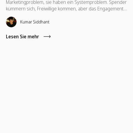
Marketingproblem, sie haben ein Systemproblem. Spender
kümmern sich, Freiwillige kommen, aber das Engagement
hält nicht immer an. In diesem Leitfaden werden praktische
Marketingideen beschrieben, um eine langfristige Wirkung
Kumar Siddhant
zu erzielen.
Lesen Sie mehr