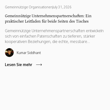
Gemeinnützige Organisationen
July 31, 2026
Gemeinnützige Unternehmenspartnerschaften: Ein
praktischer Leitfaden für beide Seiten des Tisches
Gemeinnützige Unternehmenspartnerschaften entwickeln
sich von einfachen Patenschaften zu tieferen, stärker
kooperativen Beziehungen, die echte, messbare
Auswirkungen haben. Von der Finanzierung über
Fähigkeiten, Technologie bis hin zu Marketing für gute
Kumar Siddhant
Zwecke — die stärksten Partnerschaften bringen
Unternehmensziele mit gemeinnützigen Aufgaben in
Lesen Sie mehr
Einklang, um langfristigen Mehrwert für beide Seiten zu
schaffen.