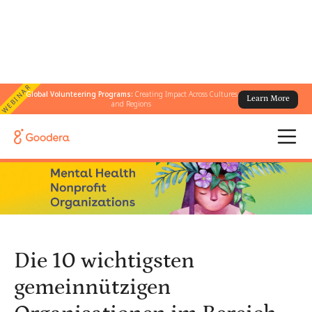
WEBINAR
Global Volunteering Programs:
Creating Impact Across Cultures
Learn More
← Alle Blogs
/
and Regions
Die 10 wichtigsten gemeinnützigen Organisationen im Bereich der
psychischen Gesundheit, die es 2025 zu unterstützen gilt
Die 10 wichtigsten
gemeinnützigen