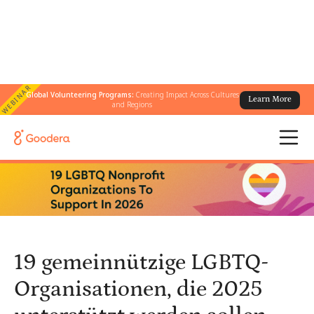
WEBINAR
Global Volunteering Programs:
Creating Impact Across Cultures
Learn More
← Alle Blogs
/
and Regions
19 gemeinnützige LGBTQ-Organisationen, die 2025 unterstützt
werden sollen
19 gemeinnützige LGBTQ-
Organisationen, die 2025