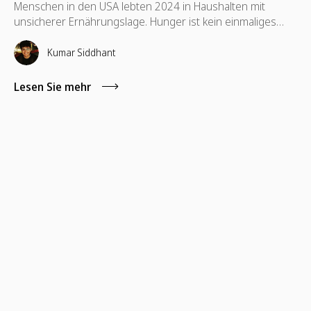
Menschen in den USA lebten 2024 in Haushalten mit
unsicherer Ernährungslage. Hunger ist kein einmaliges
Problem, und die Hilfe sollte es auch nicht sein. Entdecken
Sie nachhaltige Spendenideen, mit denen Ihr Team einen
Kumar Siddhant
echten Unterschied machen kann.
Lesen Sie mehr