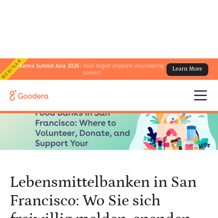
WEBINAR
Karma Summit Asia 2026 :
Asia's largest corporate volunteering
Learn More
← Alle Blogs
/
summit
Lebensmittelbanken in San Francisco: Wo Sie sich freiwillig
melden, spenden und Ihre Gemeinde unterstützen können
Lebensmittelbanken in San
Francisco: Wo Sie sich