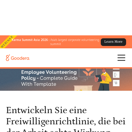
WEBINAR
Karma Summit Asia 2026 :
Asia's largest corporate volunteering
Learn More
← Alle Blogs
/
summit
Entwickeln Sie eine Freiwilligenrichtlinie, die bei der Arbeit echte
Wirkung erzielt
Entwickeln Sie eine
Freiwilligenrichtlinie, die bei