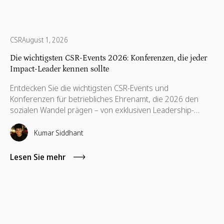
CSR
August 1, 2026
Die wichtigsten CSR-Events 2026: Konferenzen, die jeder
Impact-Leader kennen sollte
Entdecken Sie die wichtigsten CSR-Events und
Konferenzen für betriebliches Ehrenamt, die 2026 den
sozialen Wandel prägen – von exklusiven Leadership-
Summits bis hin zu praxisorientierten Networking-
Formaten. Dieser Leitfaden stellt die besten Konferenzen
Kumar Siddhant
für CSR-Verantwortliche, Experten für
Mitarbeiterengagement, ESG-Teams und Akteure im
Lesen Sie mehr
Bereich Non-Profit-Partnerschaften vor, die auf der Suche
nach echtem Austausch, praktischen Erkenntnissen und
wertvollen Kontakten sind.