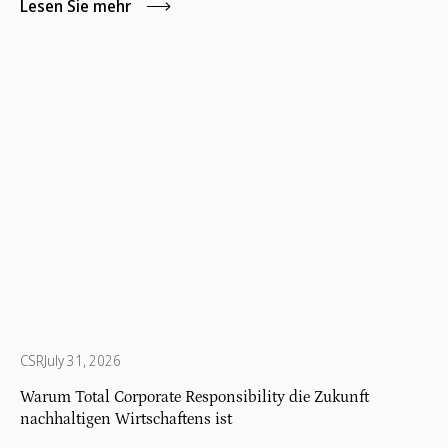
Dieser Wandel hat zu einer starken Bewegung geführt:
Lesen Sie mehr
Unternehmensphilanthropie, die Praxis, dass
Unternehmen ihre Ressourcen nutzen, um die
Gesellschaft nachhaltig zu verändern.
CSR
July 31, 2026
Warum Total Corporate Responsibility die Zukunft
nachhaltigen Wirtschaftens ist