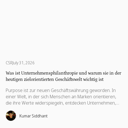
CSR
July 31, 2026
Was ist Unternehmensphilanthropie und warum sie in der
heutigen zielorientierten Geschäftswelt wichtig ist
Purpose ist zur neuen Geschäftswährung geworden. In
einer Welt, in der sich Menschen an Marken orientieren,
die ihre Werte widerspiegeln, entdecken Unternehmen,
dass dauerhafter Erfolg nicht allein durch Gewinne
definiert wird, sondern durch die positive Wirkung, die sie
Kumar Siddhant
erzielen, und durch die Prinzipien, für die sie stehen.