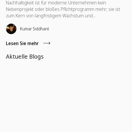
Nachhaltigkeit ist für moderne Unternehmen kein
Nebenprojekt oder bloßes Pflichtprogramm mehr; sie ist
zum Kern von langfristigem Wachstum und
Widerstandsfähigkeit geworden. Viele Unternehmen
kennen Corporate Social Responsibility (CSR), ESG-
Kumar Siddhant
Initiativen und Programme für soziale Auswirkungen, doch
ein tieferer, ganzheitlicherer Ansatz setzt sich durch: Total
Lesen Sie mehr
Corporate Responsibility (TCR).
Aktuelle Blogs