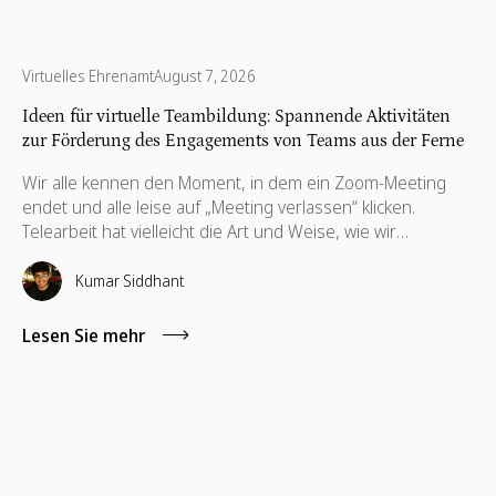
Virtuelles Ehrenamt
August 7, 2026
Ideen für virtuelle Teambildung: Spannende Aktivitäten
zur Förderung des Engagements von Teams aus der Ferne
Wir alle kennen den Moment, in dem ein Zoom-Meeting
endet und alle leise auf „Meeting verlassen“ klicken.
Telearbeit hat vielleicht die Art und Weise, wie wir
zusammenarbeiten, neu definiert, aber es hat nichts an
dem geändert, wonach wir uns am meisten sehnen: echte
Kumar Siddhant
menschliche Verbindung. Hier machen virtuelle
Teambuilding-Ideen den entscheidenden Unterschied.
Lesen Sie mehr
Richtig gemacht, gehen sie über schnelle Eisbrecher oder
Online-Spiele hinaus. Sie schaffen Vertrauen, wecken
Kreativität und erinnern die Mitarbeiter daran, dass sie Teil
von etwas sind, das größer ist als ein Bildschirm.