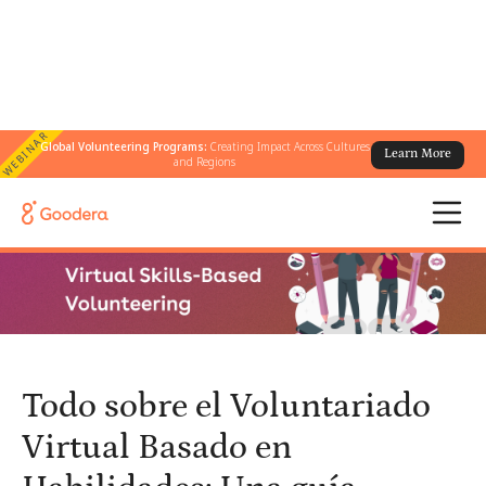
WEBINAR
Global Volunteering Programs:
Creating Impact Across Cultures
Learn More
← Todos los blogs
/
and Regions
Todo sobre el Voluntariado Virtual Basado en Habilidades: Una
guía completa para 2026
Todo sobre el Voluntariado
Virtual Basado en