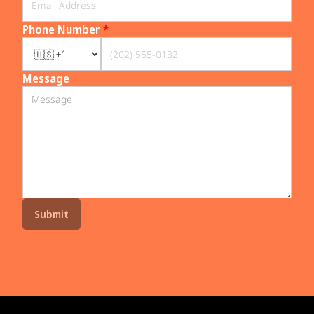
Phone Number
*
Message