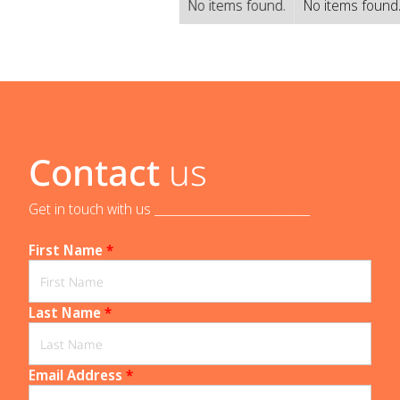
No items found.
No items found
Contact
us
Get in touch with us _____________________________
First Name
*
Last Name
*
Email Address
*