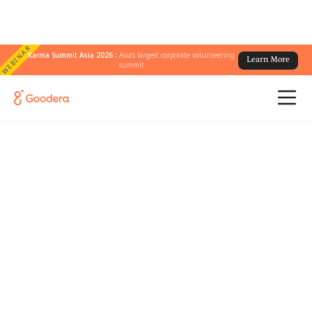
WEBINAR
Karma Summit Asia 2026 :
Asia's largest corporate volunteering
Learn More
summit