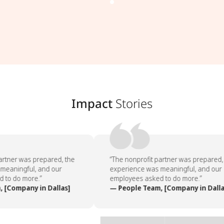
Impact
Stories
rtner was prepared, the
“The nonprofit partner was prepared, 
eaningful, and our
experience was meaningful, and our
to do more.”
employees asked to do more.”
[Company in Dallas]
— People Team, [Company in Dallas