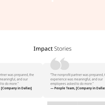
Impact
Stories
rtner was prepared, the
“The nonprofit partner was prepared, t
eaningful, and our
experience was meaningful, and our
o do more.”
employees asked to do more.”
[Company in Dallas]
— People Team, [Company in Dallas