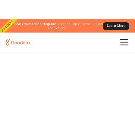
WEBINAR
Global Volunteering Programs:
Creating Impact Across Cultures
Learn More
and Regions