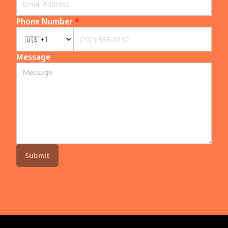
Phone Number
*
Message