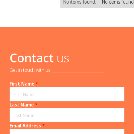
No items found.
No items found
Contact
us
Get in touch with us _____________________________
First Name
*
Last Name
*
Email Address
*