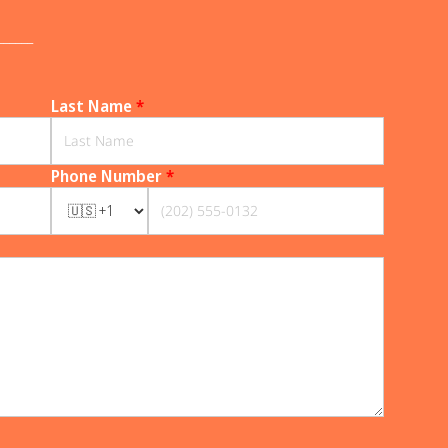
______
Last Name
*
Phone Number
*