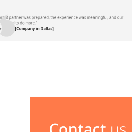
t partner was prepared, the experience was meaningful, and our
ed to do more.”
m, [Company in Dallas]
Contact
us