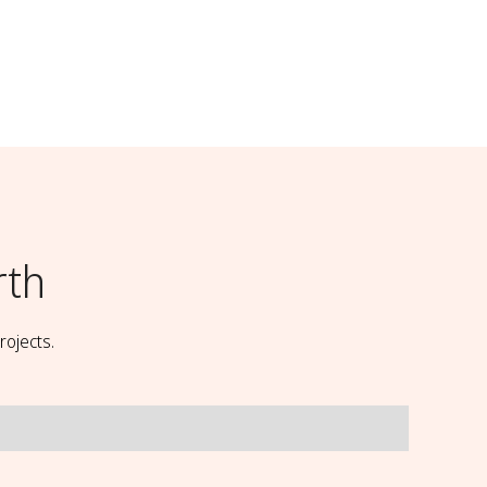
rth
rojects.