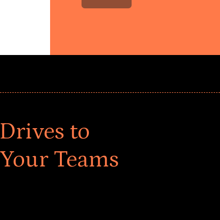
Drives to
 Your Teams
ar! Explore impact-driven Back to School supply
ster comprehensive learning, and engage your