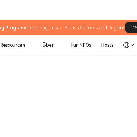
ing Programs:
Creating Impact Across Cultures and Regions
Lea
Ressourcen
Über
Für NPOs
Hosts