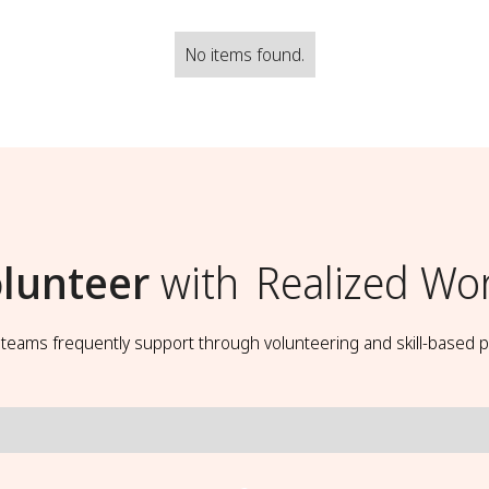
No items found.
lunteer
with
Realized Wo
t teams frequently support through volunteering and skill-based p