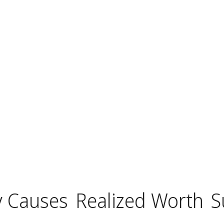
y Causes
Realized Worth
S