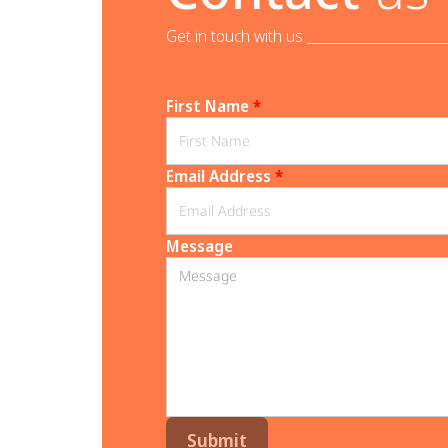
Get in touch with us _______________________
First Name
*
Email Address
*
Message