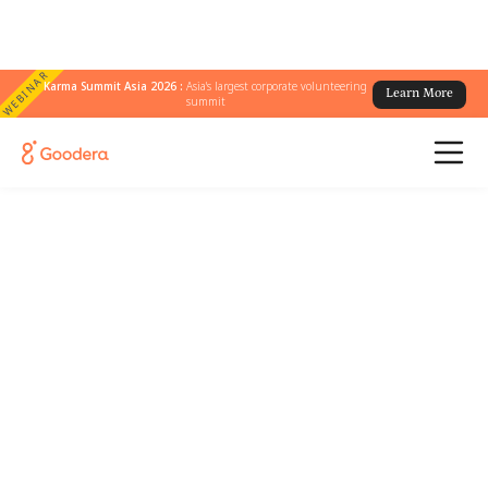
WEBINAR
Karma Summit Asia 2026 :
Asia's largest corporate volunteering
Learn More
summit