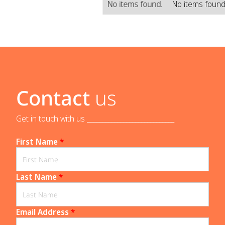
No items found.
No items found
Contact
us
Get in touch with us _____________________________
First Name
*
Last Name
*
Email Address
*