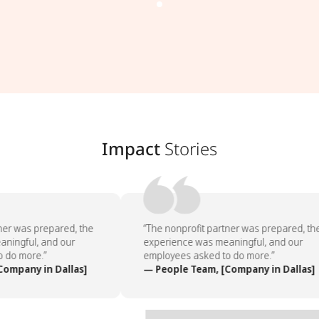
Impact
Stories
ner was prepared, the
“The nonprofit partner was prepared, the
ningful, and our
experience was meaningful, and our
 do more.”
employees asked to do more.”
ompany in Dallas]
— People Team, [Company in Dallas]