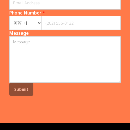
Phone Number
*
Message