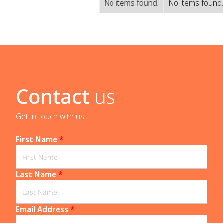
No items found.
No items found
Contact
us
Get in touch with us _____________________________
First Name
*
Last Name
*
Email Address
*