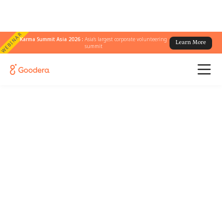
WEBINAR
Karma Summit Asia 2026 :
Asia's largest corporate volunteering
Learn More
summit