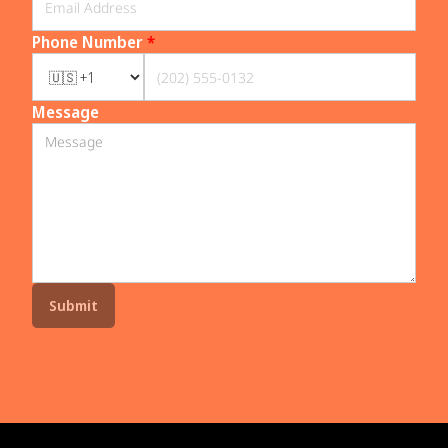
Phone Number
*
Message