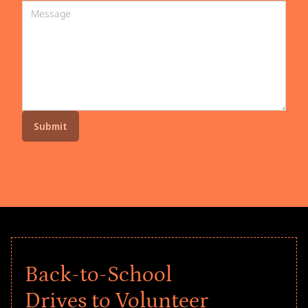
Back-to-School
Drives to Volunteer