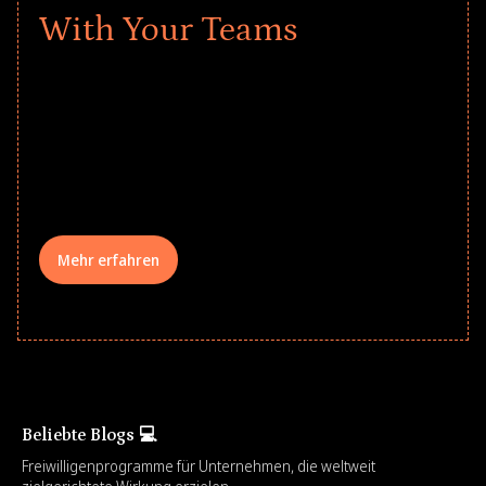
With Your Teams
Give every child a strong start to the
school year! Explore impact-driven Back
to School supply drives that empower
underserved students, foster
comprehensive learning, and engage
your teams meaningfully.
Mehr erfahren
Beliebte Blogs 💻
Freiwilligenprogramme für Unternehmen, die weltweit