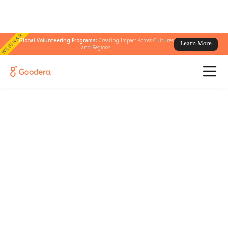
WEBINAR
Global Volunteering Programs:
Creating Impact Across Cultures
Learn More
and Regions