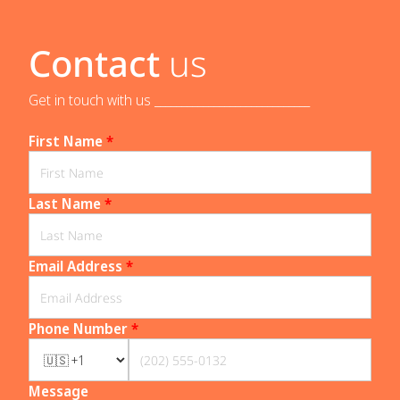
Contact
us
Get in touch with us _____________________________
First Name
*
Last Name
*
Email Address
*
Phone Number
*
Message