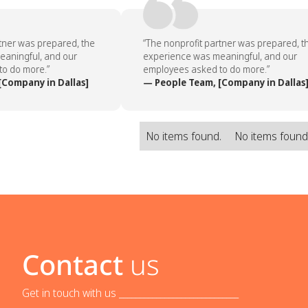
tner was prepared, the
“The nonprofit partner was prepared, th
aningful, and our
experience was meaningful, and our
 do more.”
employees asked to do more.”
Company in Dallas]
— People Team, [Company in Dallas]
No items found.
No items found
Contact
us
Get in touch with us _____________________________