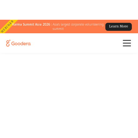
WEBINAR
Karma Summit Asia 2026 :
Asia's largest corporate volunteering
Learn More
summit