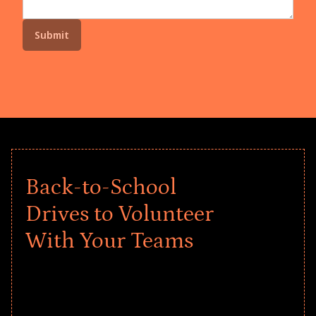
Back-to-School
Drives to Volunteer
With Your Teams
Give every child a strong start to the
school year! Explore impact-driven Back
to School supply drives that empower
underserved students, foster