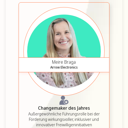
Meire Braga
Marissa O'Rourke
Arrow Electronics
Service jetzt
Changemaker des Jahres
Verbündeter der Gemeinschaft
Außergewöhnliche Führungsrolle bei der
Einbindung von Affinitätsgruppen in
Förderung wirkungsvoller, inklusiver und
Freiwilligenprogramme
innovativer Freiwilligeninitiativen