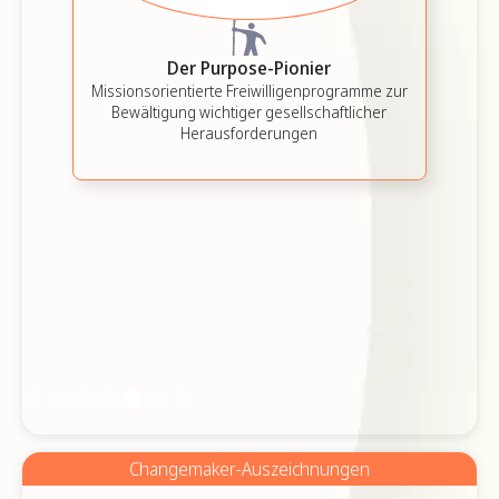
Die Freiwilligenarbeit
Kraftpaket
(<20.000 Mitarbeiter)
Der Purpose-Pionier
Die beständigste Freiwilligenarbeit
Missionsorientierte Freiwilligenprogramme zur
Bewältigung wichtiger gesellschaftlicher
Herausforderungen
Slide 6 of 7.
Changemaker-Auszeichnungen