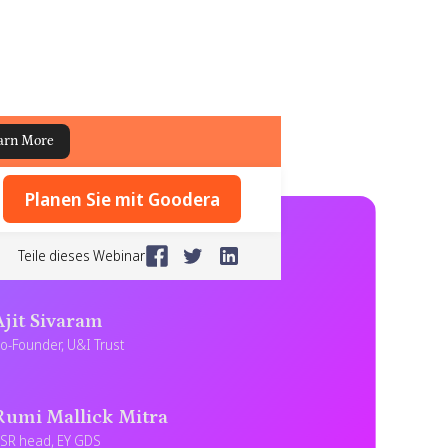
arn More
Planen Sie mit Goodera
Teile dieses Webinar
Ajit Sivaram
o-Founder, U&I Trust
Rumi Mallick Mitra
SR head, EY GDS