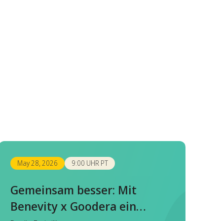
May 28, 2026
9:00 UHR PT
Gemeinsam besser: Mit
Benevity x Goodera ein