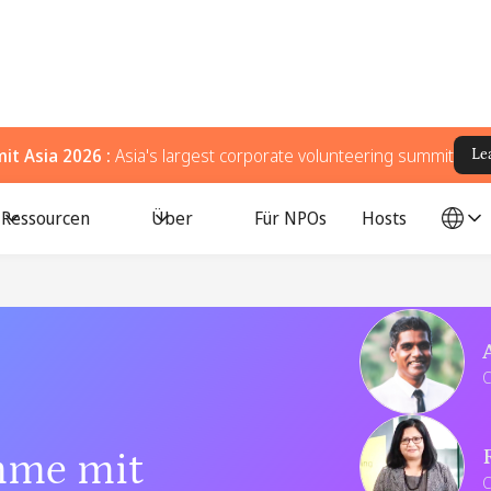
t Asia 2026 :
Asia's largest corporate volunteering summit
Le
Ressourcen
Über
Für NPOs
Hosts
Referenten
C
mme mit
C