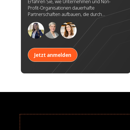
Profit-Organisationen für
Erfahren Sie, wie Unternehmen und Non-
Profit-Organisationen dauerhafte
nachhaltige Wirkung
Partnerschaften aufbauen, die durch
aufbauen
Vertrauen, Zusammenarbeit und gemeinsame
Ziele einen bedeutenden gesellschaftlichen
Mehrwert schaffen.
Jetzt anmelden