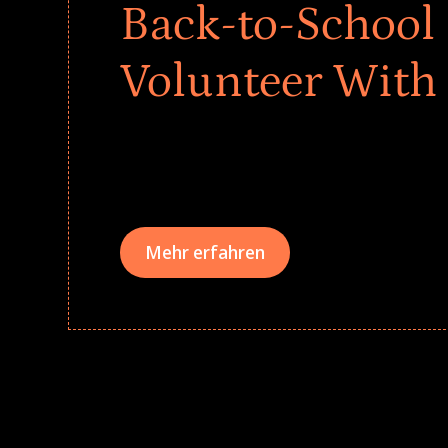
Back-to-School 
Volunteer With
Give every child a strong start to the school ye
drives that empower underserved students, fo
teams meaningfully.
Mehr erfahren