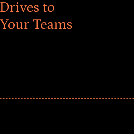
Drives to
 Your Teams
ar! Explore impact-driven Back to School supply
ster comprehensive learning, and engage your