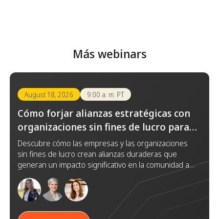
Más webinars
August 18, 2026
9:00 a. m. PT
Cómo forjar alianzas estratégicas con
organizaciones sin fines de lucro para
lograr un impacto duradero
Descubre cómo las empresas y las organizaciones
sin fines de lucro crean alianzas duraderas que
generan un impacto significativo en la comunidad a
través de la confianza, la colaboración y objetivos
compartidos.