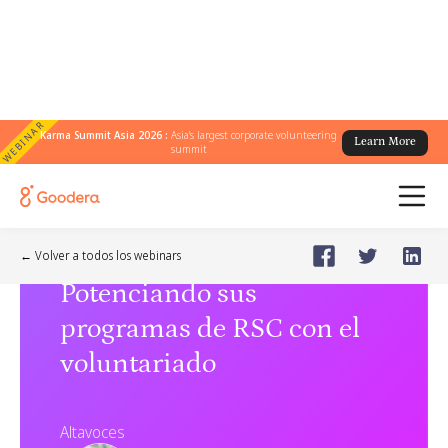
WEBINAR
Karma Summit Asia 2026 :
Asia's largest corporate volunteering
Learn More
summit
Webinar
🗓️
May 2, 2024
Thursday
← Volver a todos los webinars
Potenciando sus
programas de RSC con el
voluntariado
Altavoces