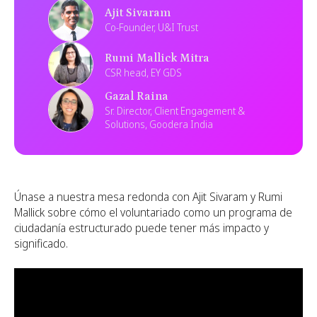
Ajit Sivaram
Co-Founder, U&I Trust
Rumi Mallick Mitra
CSR head, EY GDS
Gazal Raina
Sr. Director, Client Engagement &
Solutions, Goodera India
Únase a nuestra mesa redonda con Ajit Sivaram y Rumi
Mallick sobre cómo el voluntariado como un programa de
ciudadanía estructurado puede tener más impacto y
significado.