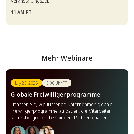
Veranstaltungszeit
11 AM PT
Mehr Webinare
July 28, 2026
9:00 Uhr PT
Globale Freiwilligenprogramme
Erfahren Sie, wie führende Unternehmen globale
Freiwilligenprogramme aufbauen, die Mitarbeiter
kulturübergreifend einbinden, Partnerschaften
stärken und weltweit Wirkung zeigen.