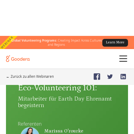
WEBINAR
Global Volunteering Programs:
Creating Impact Across Cultures
Learn More
and Regions
Webinar
🗓️
Feb 21, 2024
Wednesday
← Zurück zu allen Webinaren
Eco-Volunteering 101
:
Mitarbeiter für Earth Day Ehrenamt
begeistern
Referenten
Marissa O'rourke