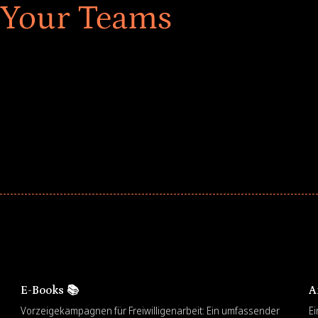
 Your Teams
ar! Explore impact-driven Back to School supply
ster comprehensive learning, and engage your
E-Books 📚
A
Vorzeigekampagnen für Freiwilligenarbeit: Ein umfassender
Ei