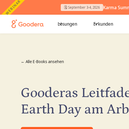
WEBINAR
Karma Summi
🗓️ September 3-4, 2026
Lösungen
Erkunden
← Alle E-Books ansehen
Gooderas Leitfad
Earth Day am Arb