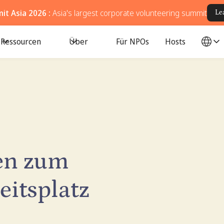
t Asia 2026 :
Asia's largest corporate volunteering summit
Le
Ressourcen
Über
Für NPOs
Hosts
en zum
eitsplatz