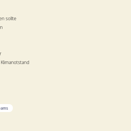
n sollte
en
r
 Klimanotstand
teams