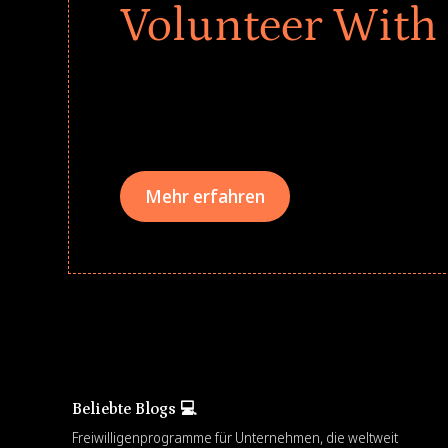
Volunteer With
Give every child a strong start to the school ye
drives that empower underserved students, fo
teams meaningfully.
Mehr erfahren
Beliebte Blogs 💻
Freiwilligenprogramme für Unternehmen, die weltweit