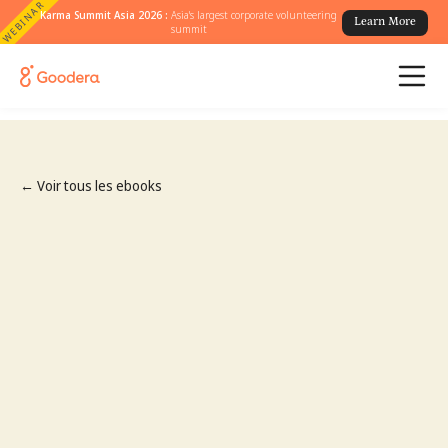
WEBINAR
Karma Summit Asia 2026 :
Asia's largest corporate volunteering
Learn More
summit
← Voir tous les ebooks