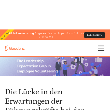
WEBINAR
Global Volunteering Programs:
Creating Impact Across Cultures
Learn More
← Alle Blogs
/
and Regions
Die Lücke in den Erwartungen der Führungskräfte bei der
Freiwilligenarbeit von Mitarbeitern
Die Lücke in den
Erwartungen der