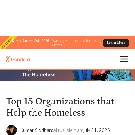
WEBINAR
Karma Summit Asia 2026 :
Asia's largest corporate volunteering
Learn More
← Alle Blogs
/
Top 15 Organizations that Help the Homeless
summit
Top 15 Organizations that
Help the Homeless
Kumar Siddhant
Aktualisiert am
July 31, 2026