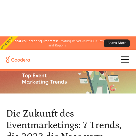
WEBINAR
Global Volunteering Programs:
Creating Impact Across Cultures
Learn More
← Alle Blogs
/
and Regions
Die Zukunft des Eventmarketings: 7 Trends, die 2023 die Nase vorn
haben werden!
Die Zukunft des
Eventmarketings: 7 Trends,