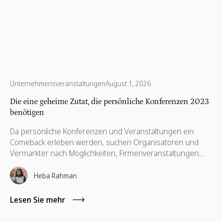
Unternehmensveranstaltungen
August 1, 2026
Die eine geheime Zutat, die persönliche Konferenzen 2023
benötigen
Da persönliche Konferenzen und Veranstaltungen ein
Comeback erleben werden, suchen Organisatoren und
Vermarkter nach Möglichkeiten, Firmenveranstaltungen
von anderen abzuheben, sie ansprechender zu gestalten
und den sich ändernden Erwartungen der Teilnehmer
Heba Rahman
gerecht zu werden. Und wir haben genau das richtige
Plug-in für Ihre nächste Konferenz — Volunteering for
Lesen Sie mehr
Social Impact.