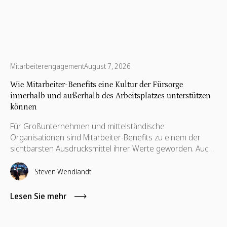
Mitarbeiterengagement
August 7, 2026
Wie Mitarbeiter-Benefits eine Kultur der Fürsorge
innerhalb und außerhalb des Arbeitsplatzes unterstützen
können
Für Großunternehmen und mittelständische
Organisationen sind Mitarbeiter-Benefits zu einem der
sichtbarsten Ausdrucksmittel ihrer Werte geworden. Auch
wenn eine wettbewerbsfähige Vergütung wichtig bleibt,
suchen Arbeitnehmer heute nach Arbeitgebern, die in ihr
Steven Wendlandt
persönliches Wohlbefinden investieren und gleichzeitig
Möglichkeiten bieten, über den Büroalltag hinaus einen
Lesen Sie mehr
positiven Beitrag zu leisten.