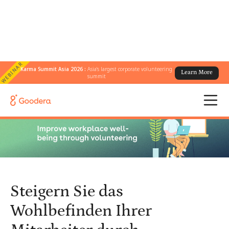
WEBINAR
Karma Summit Asia 2026 :
Asia's largest corporate volunteering
Learn More
← Alle Blogs
/
summit
Steigern Sie das Wohlbefinden Ihrer Mitarbeiter durch
Freiwilligenarbeit
Steigern Sie das
Wohlbefinden Ihrer