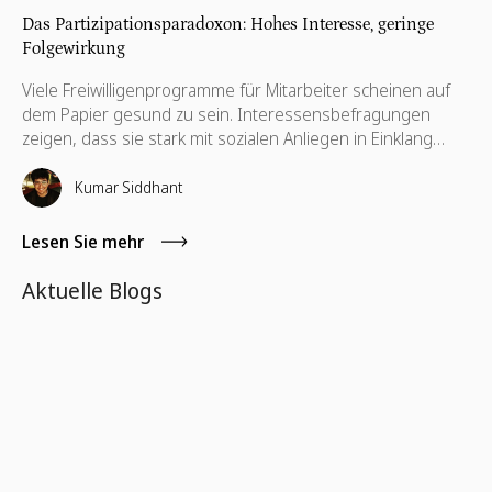
Das Partizipationsparadoxon: Hohes Interesse, geringe
Folgewirkung
Viele Freiwilligenprogramme für Mitarbeiter scheinen auf
dem Papier gesund zu sein. Interessensbefragungen
zeigen, dass sie stark mit sozialen Anliegen in Einklang
stehen. Kampagnen generieren Klicks. Auf Anmeldeseiten
wird Traffic angezeigt. Und doch kommt die Teilnahme oft
Kumar Siddhant
nicht auf konsistente Weise zustande.
Lesen Sie mehr
Aktuelle Blogs