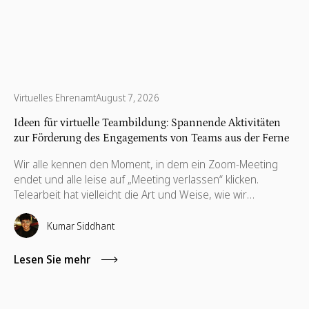
Virtuelles Ehrenamt
August 7, 2026
Ideen für virtuelle Teambildung: Spannende Aktivitäten
zur Förderung des Engagements von Teams aus der Ferne
Wir alle kennen den Moment, in dem ein Zoom-Meeting
endet und alle leise auf „Meeting verlassen“ klicken.
Telearbeit hat vielleicht die Art und Weise, wie wir
zusammenarbeiten, neu definiert, aber es hat nichts an
dem geändert, wonach wir uns am meisten sehnen: echte
Kumar Siddhant
menschliche Verbindung. Hier machen virtuelle
Teambuilding-Ideen den entscheidenden Unterschied.
Lesen Sie mehr
Richtig gemacht, gehen sie über schnelle Eisbrecher oder
Online-Spiele hinaus. Sie schaffen Vertrauen, wecken
Kreativität und erinnern die Mitarbeiter daran, dass sie Teil