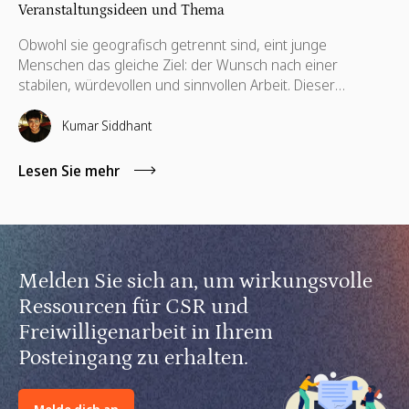
Veranstaltungsideen und Thema
Obwohl sie geografisch getrennt sind, eint junge
Menschen das gleiche Ziel: der Wunsch nach einer
stabilen, würdevollen und sinnvollen Arbeit. Dieser
gemeinsame Antrieb steht am 12. August im Mittelpunkt
des unternehmerischen Dialogs. Der Internationale Tag
Kumar Siddhant
der Jugend (IYD) ist ein wichtiger jährlicher Meilenstein für
CSR- und Personalabteilungen, um zu bewerten, wie ihre
Lesen Sie mehr
Organisationen die nächste Generation globaler Talente
unterstützen. Das Ausmaß dieser Verantwortung wird
durch aktuelle globale Daten unterstrichen.
Melden Sie sich an, um wirkungsvolle
Ressourcen für CSR und
Freiwilligenarbeit in Ihrem
Posteingang zu erhalten.