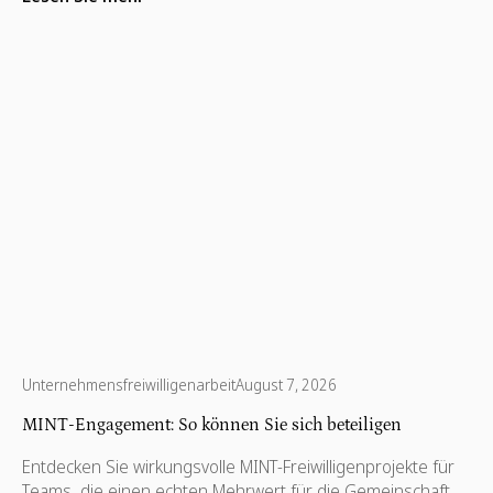
Richtig gemacht, gehen sie über schnelle Eisbrecher oder
Online-Spiele hinaus. Sie schaffen Vertrauen, wecken
Kreativität und erinnern die Mitarbeiter daran, dass sie Teil
von etwas sind, das größer ist als ein Bildschirm.
Unternehmensfreiwilligenarbeit
August 7, 2026
MINT-Engagement: So können Sie sich beteiligen
Entdecken Sie wirkungsvolle MINT-Freiwilligenprojekte für
Teams, die einen echten Mehrwert für die Gemeinschaft