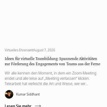
Virtuelles Ehrenamt
August 7, 2026
Ideen für virtuelle Teambildung: Spannende Aktivitäten
zur Förderung des Engagements von Teams aus der Ferne
Wir alle kennen den Moment, in dem ein Zoom-Meeting
endet und alle leise auf „Meeting verlassen“ klicken.
Telearbeit hat vielleicht die Art und Weise, wie wir
zusammenarbeiten, neu definiert, aber es hat nichts an
dem geändert, wonach wir uns am meisten sehnen: echte
Kumar Siddhant
menschliche Verbindung. Hier machen virtuelle
Teambuilding-Ideen den entscheidenden Unterschied.
Lesen Sie mehr