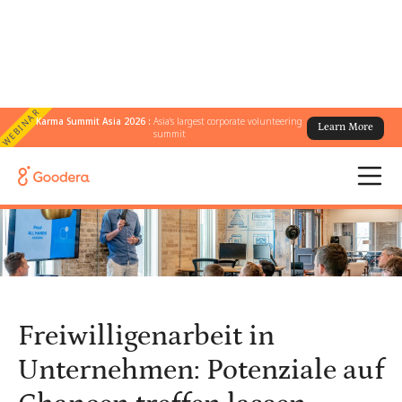
WEBINAR
Karma Summit Asia 2026 :
Asia's largest corporate volunteering
Learn More
← Alle Blogs
/
summit
Freiwilligenarbeit in Unternehmen: Potenziale auf Chancen treffen
lassen
Freiwilligenarbeit in
Unternehmen: Potenziale auf