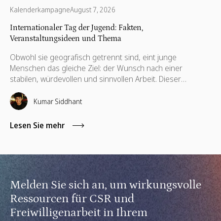
Kalenderkampagne
August 7, 2026
Internationaler Tag der Jugend: Fakten,
Veranstaltungsideen und Thema
Obwohl sie geografisch getrennt sind, eint junge
Menschen das gleiche Ziel: der Wunsch nach einer
stabilen, würdevollen und sinnvollen Arbeit. Dieser
gemeinsame Antrieb steht am 12. August im Mittelpunkt
des unternehmerischen Dialogs. Der Internationale Tag
Kumar Siddhant
der Jugend (IYD) ist ein wichtiger jährlicher Meilenstein für
CSR- und Personalabteilungen, um zu bewerten, wie ihre
Lesen Sie mehr
Organisationen die nächste Generation globaler Talente
unterstützen. Das Ausmaß dieser Verantwortung wird
durch aktuelle globale Daten unterstrichen.
Melden Sie sich an, um wirkungsvolle
Ressourcen für CSR und
Freiwilligenarbeit in Ihrem