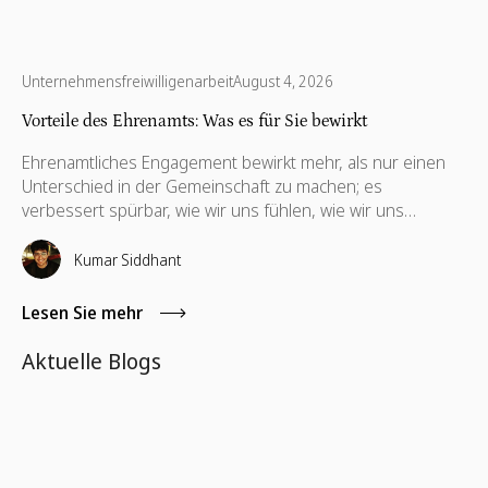
Unternehmensfreiwilligenarbeit
August 4, 2026
Vorteile des Ehrenamts: Was es für Sie bewirkt
Ehrenamtliches Engagement bewirkt mehr, als nur einen
Unterschied in der Gemeinschaft zu machen; es
verbessert spürbar, wie wir uns fühlen, wie wir uns
vernetzen und wie wir beruflich sowie persönlich wachsen.
Von der psychischen Gesundheit bis zur beruflichen
Kumar Siddhant
Entwicklung – die Vorteile reichen weit über das hinaus,
was die meisten erwarten.
Lesen Sie mehr
Aktuelle Blogs