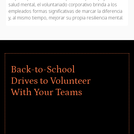
salud mental, el voluntariado corporativo brinda a los
empleados formas significativas de marcar la diferencia
y, al mismo tiempo, mejorar su propia resiliencia mental.
Back-to-School
Drives to Volunteer
With Your Teams
Give every child a strong start to the
school year! Explore impact-driven Back
to School supply drives that empower
underserved students, foster
comprehensive learning, and engage