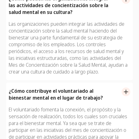
organizar ejercicios de gratitud o establecer grupos de
las actividades de concientización sobre la
apoyo entre pares. El voluntariado en el lugar de trabajo,
salud mental en su cultura?
al igual que el apoyo a las organizaciones sin fines de
Las organizaciones pueden integrar las actividades de
lucro locales de salud mental, es otra excelente manera
concientización sobre la salud mental haciendo del
de generar impacto y, al mismo tiempo, fomentar un
bienestar una parte fundamental de su estrategia de
diálogo abierto sobre el bienestar mental.
compromiso de los empleados. Los controles
periódicos, el acceso a los recursos de salud mental y
las iniciativas estructuradas, como las actividades del
Mes de Concientización sobre la Salud Mental, ayudan a
crear una cultura de cuidado a largo plazo.
¿Cómo contribuye el voluntariado al
bienestar mental en el lugar de trabajo?
El voluntariado fomenta la conexión, el propósito y la
sensación de realización, todos los cuales son cruciales
para el bienestar mental. Ya sea que se trate de
participar en las iniciativas del mes de concientización o
de participar en actividades prácticas para apoyar la