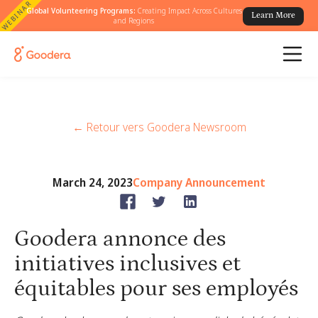
WEBINAR
Global Volunteering Programs:
Creating Impact Across Cultures
Learn More
and Regions
← Retour vers Goodera Newsroom
March 24, 2023
Company Announcement
Goodera annonce des
initiatives inclusives et
équitables pour ses employés