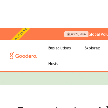
WEBINAR
Global Vol
🗓️ July 28, 2026
← Tous les blogs
/
7 organisations à but non lucratif appr
Des solutions
Explorez
Hosts