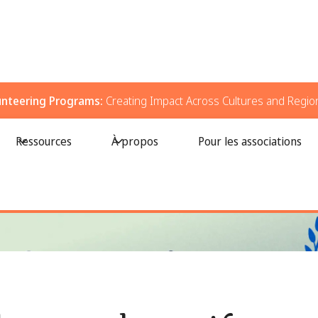
unteering Programs:
Creating Impact Across Cultures and Regio
ouvées pour aider l'Ukraine (avec des moyens de faire du bénévolat)
Ressources
À propos
Pour les associations