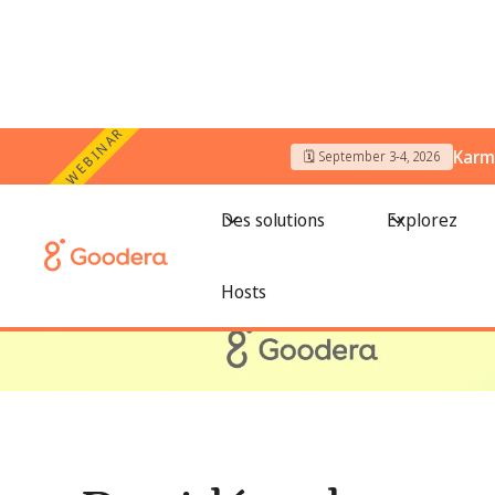
WEBINAR
Karm
🗓️ September 3-4, 2026
← Tous les blogs
/
Des idées de travail pour la rentrée sco
Des solutions
Explorez
Hosts