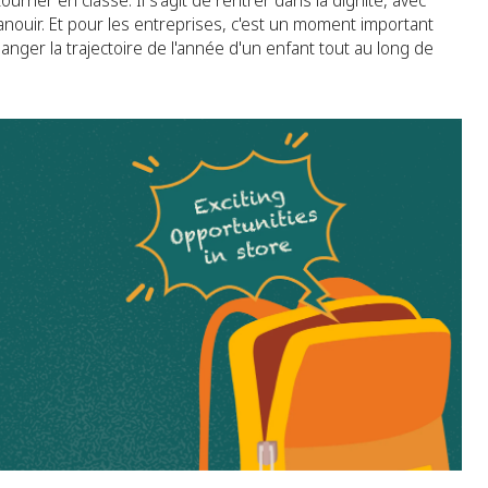
ourner en classe. Il s'agit de rentrer dans la dignité, avec
anouir. Et pour les entreprises, c'est un moment important
hanger la trajectoire de l'année d'un enfant tout au long de