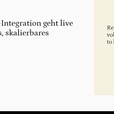
ntegration geht live
Re
, skalierbares
vo
to