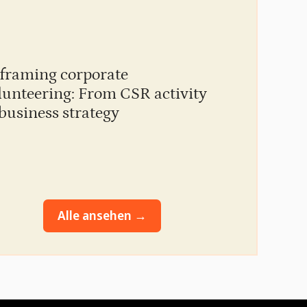
ET
In
framing corporate
Ap
20
lunteering: From CSR activity
 business strategy
Alle ansehen →