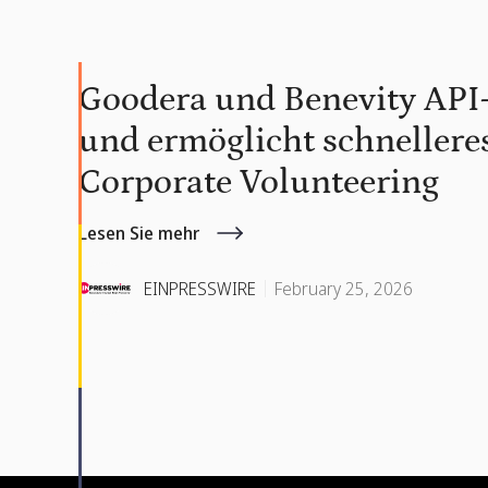
Goodera und Benevity API-I
und ermöglicht schnelleres
Corporate Volunteering
Lesen Sie mehr
EINPRESSWIRE
February 25, 2026