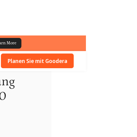
arn More
Planen Sie mit Goodera
ung
10