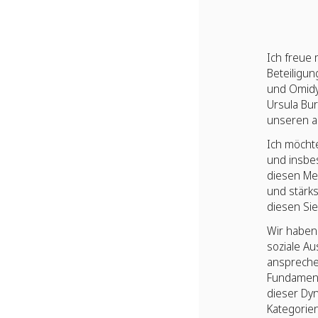
Ich freue 
Beteiligun
und Omidy
Ursula Bu
unseren a
Ich möcht
und insbe
diesen Mei
und stärk
diesen Sie
Wir haben 
soziale A
anspreche
Fundament 
dieser Dyn
Kategorien