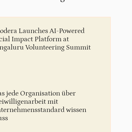
T
Un
odera Launches AI-Powered
Ju
20
cial Impact Platform at
ngaluru Volunteering Summit
Fo
Ma
s jede Organisation über
20
eiwilligenarbeit mit
ternehmensstandard wissen
ss