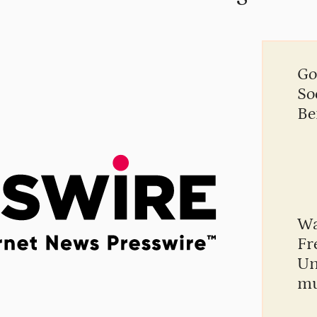
Go
So
Be
Wa
Fr
Un
mu