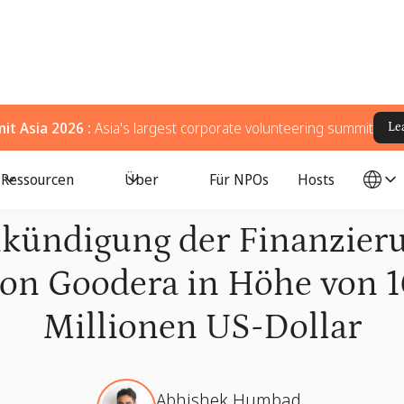
t Asia 2026 :
Asia's largest corporate volunteering summit
Le
Ressourcen
Über
Für NPOs
Hosts
kündigung der Finanzier
on Goodera in Höhe von 
Millionen US-Dollar
Abhishek Humbad