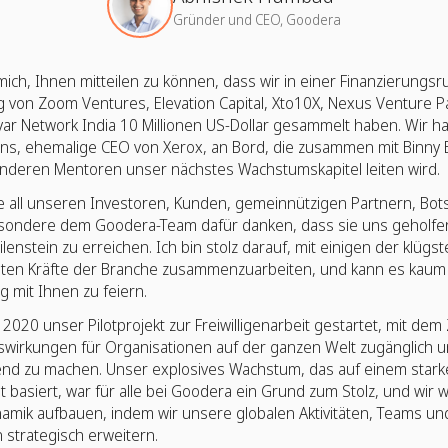
Gründer und CEO, Goodera
mich, Ihnen mitteilen zu können, dass wir in einer Finanzierungs
g von Zoom Ventures, Elevation Capital, Xto10X, Nexus Venture P
ar Network India 10 Millionen US-Dollar gesammelt haben. Wir h
rns, ehemalige CEO von Xerox, an Bord, die zusammen mit Binny 
nderen Mentoren unser nächstes Wachstumskapitel leiten wird.
e all unseren Investoren, Kunden, gemeinnützigen Partnern, Bot
sondere dem Goodera-Team dafür danken, dass sie uns geholfe
lenstein zu erreichen. Ich bin stolz darauf, mit einigen der klügs
sten Kräfte der Branche zusammenzuarbeiten, und kann es kaum
g mit Ihnen zu feiern.
2020 unser Pilotprojekt zur Freiwilligenarbeit gestartet, mit dem Z
uswirkungen für Organisationen auf der ganzen Welt zugänglich 
nd zu machen. Unser explosives Wachstum, das auf einem stark
basiert, war für alle bei Goodera ein Grund zum Stolz, und wir 
amik aufbauen, indem wir unsere globalen Aktivitäten, Teams un
 strategisch erweitern.