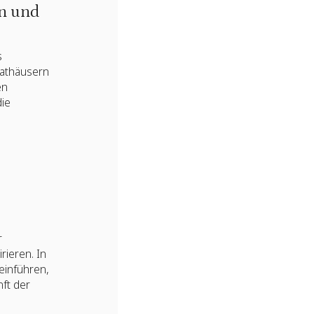
en und
s
 Rathäusern
en
die
r
rieren. In
einführen,
ft der