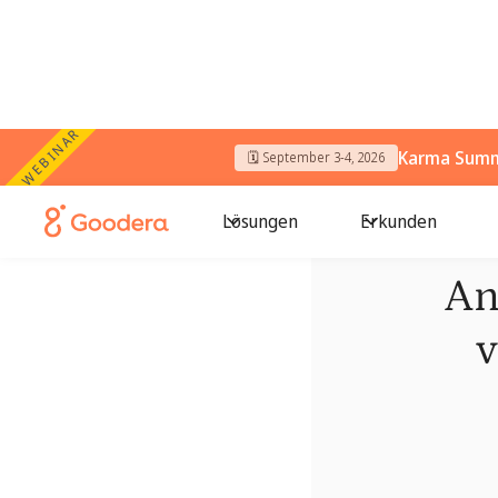
WEBINAR
Karma Summi
🗓️ September 3-4, 2026
Lösungen
Erkunden
An
v