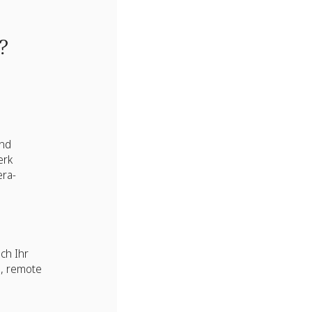
?
end
erk
era-
ch Ihr
h, remote