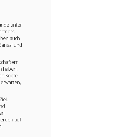
runde unter
artners
aben auch
Bansal und
schaftern
n haben,
ten Köpfe
 erwarten,
iel,
und
en
werden auf
d