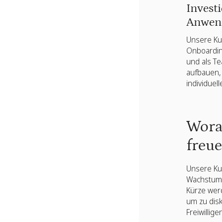
Invest
Anwend
Unsere Kun
Onboarding
und als T
aufbauen, 
individue
Wora
freu
Unsere Ku
Wachstum u
Kürze werd
um zu dis
Freiwillige