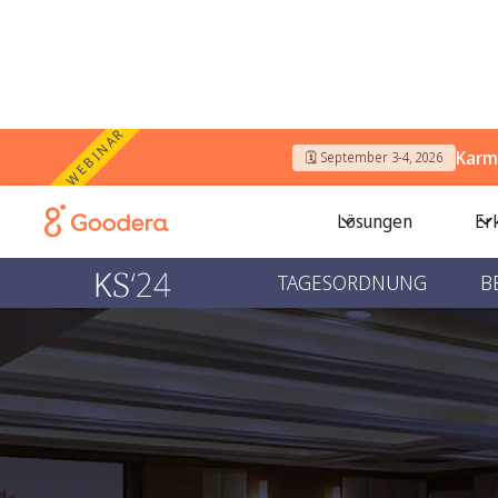
WEBINAR
Karm
🗓️ September 3-4, 2026
Lösungen
Er
TAGESORDNUNG
B