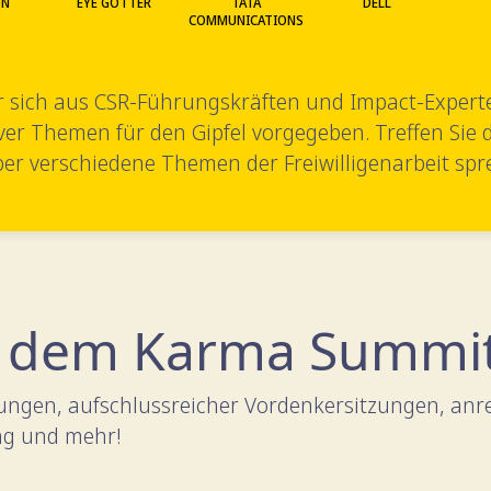
ON
EYE GÖTTER
TATA
DELL
COMMUNICATIONS
r sich aus CSR-Führungskräften und Impact-Experte
ver Themen für den Gipfel vorgegeben. Treffen Sie
ber verschiedene Themen der Freiwilligenarbeit sp
f dem Karma Summit 
nungen, aufschlussreicher Vordenkersitzungen, an
ng und mehr!