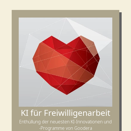
KI für Freiwilligenarbeit
Enthüllung der neuesten KI-Innovationen und
-Programme von Goodera