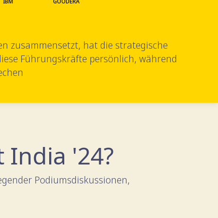
IBM
GOODERA
n zusammensetzt, hat die strategische
 diese Führungskräfte persönlich, während
rechen
India '24?
regender Podiumsdiskussionen,