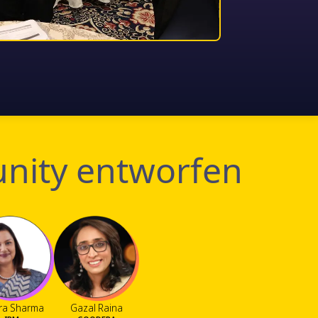
nity entworfen
ra Sharma
Gazal Raina