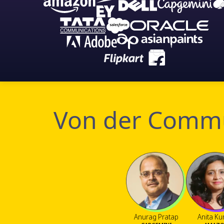
Von der Commu
Anurag Pratap
Anita K