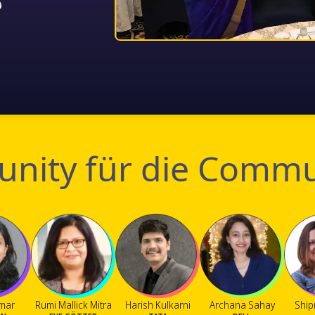
Slide 2 of 11.
nity für die Commu
umar
Rumi Mallick Mitra
Harish Kulkarni
Archana Sahay
Ship