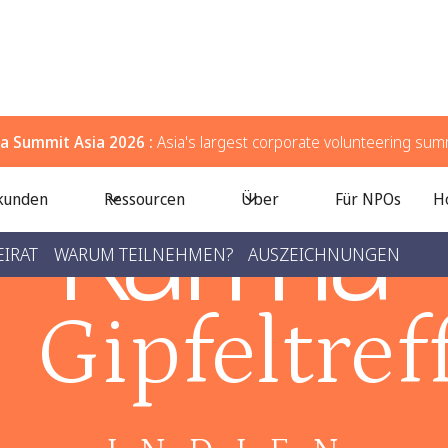
a Summit Asia 2026 :
Asia's largest corporate volunteering sum
Karma
kunden
Ressourcen
Über
Für NPOs
H
EIRAT
WARUM TEILNEHMEN?
AUSZEICHNUNGEN
Gipfeltref