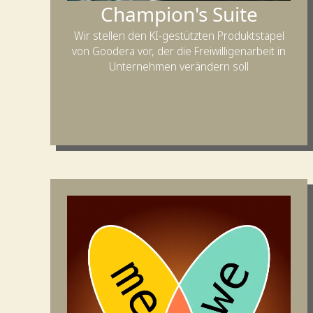
Champion's Suite
Wir stellen den KI-gestützten Produktstapel
von Goodera vor, der die Freiwilligenarbeit in
Unternehmen verändern soll