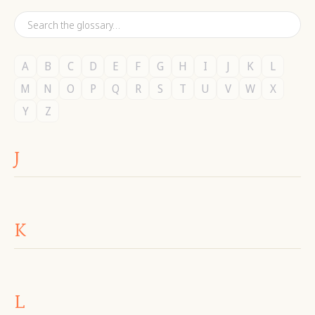
A
B
C
D
E
F
G
H
I
J
K
L
M
N
O
P
Q
R
S
T
U
V
W
X
Y
Z
J
K
L