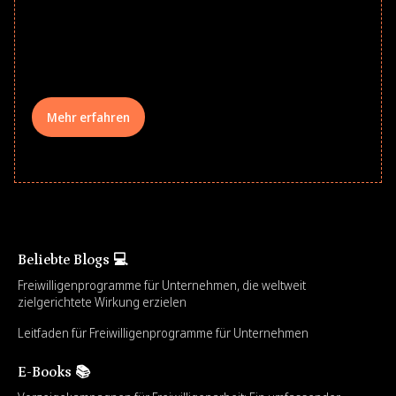
underserved students, foster
comprehensive learning, and engage
your teams meaningfully.
Mehr erfahren
Beliebte Blogs 💻
Freiwilligenprogramme für Unternehmen, die weltweit
zielgerichtete Wirkung erzielen
Leitfaden für Freiwilligenprogramme für Unternehmen
E-Books 📚