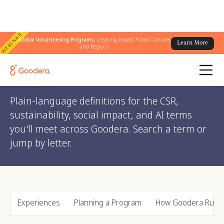
WEBINAR
Global Volunteering Programs:
Creating Impact Across Cultures
Learn More
and Regions
Help Center
/ Glossary
Glossary
Plain-language definitions for the CSR,
sustainability, social impact, and AI terms
you'll meet across Goodera. Search a term or
jump by letter.
Experiences
Planning a Program
How Goodera Runs 