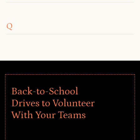
Q
Back-to-School
Drives to Volunteer
With Your Teams
Give every child a strong start to the
school year! Explore impact-driven Back
to School supply drives that empower