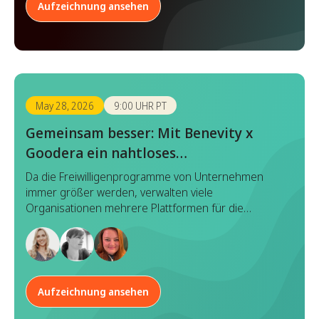
Aufzeichnung ansehen
May 28, 2026
9:00 UHR PT
Gemeinsam besser: Mit Benevity x
Goodera ein nahtloses
Freiwilligenarbeitserlebnis aufbauen
Da die Freiwilligenprogramme von Unternehmen
immer größer werden, verwalten viele
Organisationen mehrere Plattformen für die
Erkennung, Registrierung, Durchführung und
Berichterstattung von Veranstaltungen. Obwohl
jedes Tool einen bestimmten Zweck erfüllt, führt
dieser fragmentierte Ansatz oft zu doppeltem
Aufwand, inkonsistenten Daten und einer
Aufzeichnung ansehen
unzusammenhängenden Erfahrung sowohl für
Programmmanager als auch für Mitarbeiter.