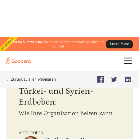
WEBINAR
Karma Summit Asia 2026 :
Asia's largest corporate volunteering
Learn More
summit
Webinar
🗓️
Feb 9, 2023
Thursday
← Zurück zu allen Webinaren
Türkei- und Syrien-
Erdbeben
:
Wie Ihre Organisation helfen kann
Referenten