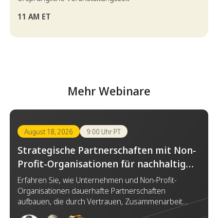
11 AM ET
Mehr Webinare
August 18, 2026
9:00 Uhr PT
Strategische Partnerschaften mit Non-
Profit-Organisationen für nachhaltige
Wirkung aufbauen
Erfahren Sie, wie Unternehmen und Non-Profit-
Organisationen dauerhafte Partnerschaften
aufbauen, die durch Vertrauen, Zusammenarbeit
und gemeinsame Ziele einen bedeutenden