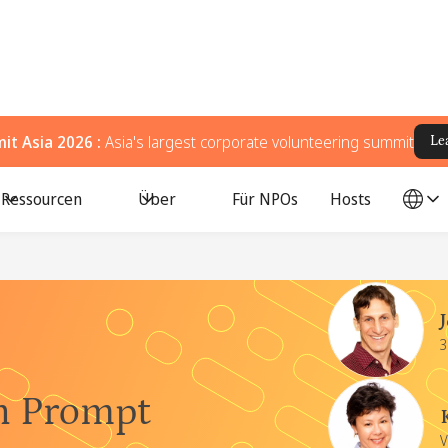
t Asia 2026 :
Asia's largest corporate volunteering summit
Le
Ressourcen
Über
Für NPOs
Hosts
Referenten
3
in Prompt
V