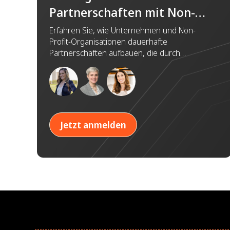
Partnerschaften mit Non-
Profit-Organisationen für
Erfahren Sie, wie Unternehmen und Non-
Profit-Organisationen dauerhafte
nachhaltige Wirkung
Partnerschaften aufbauen, die durch
aufbauen
Vertrauen, Zusammenarbeit und gemeinsame
Ziele einen bedeutenden gesellschaftlichen
Mehrwert schaffen.
Jetzt anmelden