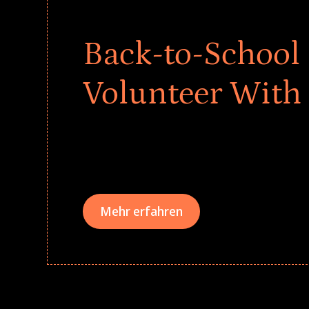
Back-to-School 
Volunteer With
Give every child a strong start to the school ye
drives that empower underserved students, fo
teams meaningfully.
Mehr erfahren