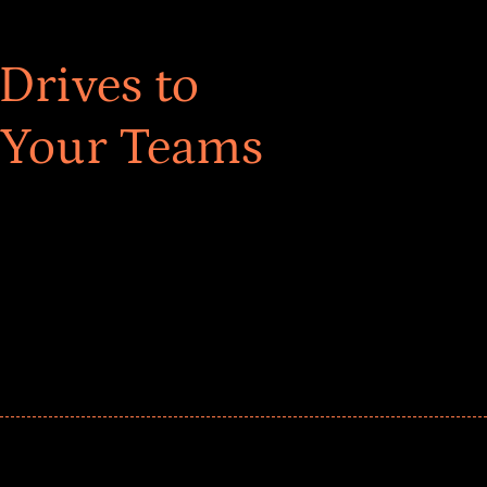
Drives to
 Your Teams
ar! Explore impact-driven Back to School supply
ster comprehensive learning, and engage your