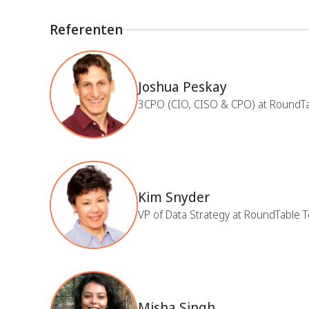
Referenten
Joshua Peskay
3CPO (CIO, CISO & CPO) at RoundT
Kim Snyder
VP of Data Strategy at RoundTable 
Misha Singh