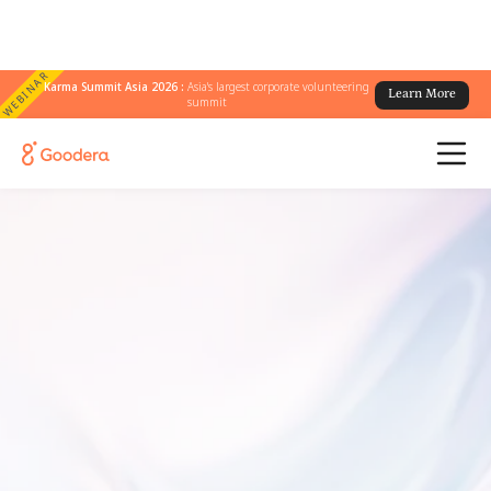
WEBINAR
Karma Summit Asia 2026 :
Asia's largest corporate volunteering
Learn More
summit
November, 2026
12:00 – 5:00 PM ET