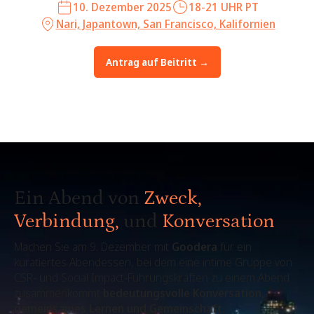
10. Dezember 2025
18-21 UHR PT
Nari, Japantown, San Francisco, Kalifornien
Antrag auf Beitritt →
Ein Abend von
Zweck,
Verbindung,
und
Konversation
Machen Sie am 9. Dezember mit
Goodera
für ein
kuratiertes Abendessen, bei dem eine intime Gruppe von
CSR- und Social Impact-Führungskräften zu einem Abend
zusammenkommt
bedeutungsvolle Konversation,
gemeinsames Lernen und Gemeinschaft.