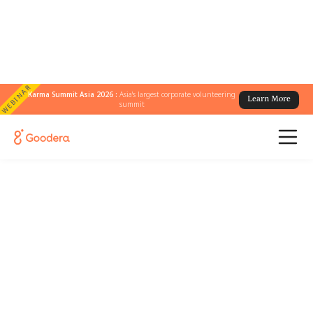
WEBINAR
Karma Summit Asia 2026 :
Asia's largest corporate volunteering
Learn More
summit
Besuchen Sie uns im Bay
Area Supper Club
Ein intimer Abend, an dem eine Gruppe von
CSR- und Social Impact-Führungskräften zu
bedeutsamen Gesprächen, gemeinsamem
Lernen und Gemeinschaft zusammenkommt.