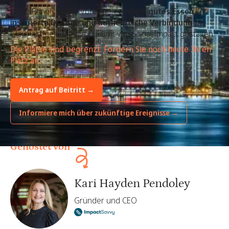
Keine Panels, keine Vorträge -
einfach gutes Essen,
inspirierte Dialoge und authentische Verbindung
mit
Gleichaltrigen, die die Zukunft von Social Impact gestalten.
Die Plätze sind begrenzt. Fordern Sie noch heute Ihren
Platz an.
Antrag auf Beitritt →
Informiere mich über zukünftige Ereignisse →
Gehostet von
Kari Hayden Pendoley
Gründer und CEO