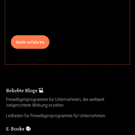
to School supply drives that empower
underserved students, foster
comprehensive learning, and engage
your teams meaningfully.
Mehr erfahren
Beliebte Blogs 💻
Freiwilligenprogramme für Unternehmen, die weltweit
zielgerichtete Wirkung erzielen
Leitfaden für Freiwilligenprogramme für Unternehmen
E-Books 📚