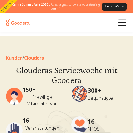
WEBINAR
Karma Summit Asia 2026 :
Asia's largest corporate volunteering
Learn More
summit
Kunden
/
Cloudera
Clouderas Servicewoche mit
Goodera
150+
300+
Freiwillige
Begünstigte
Mitarbeiter von
16
16
Veranstaltungen
NPOS