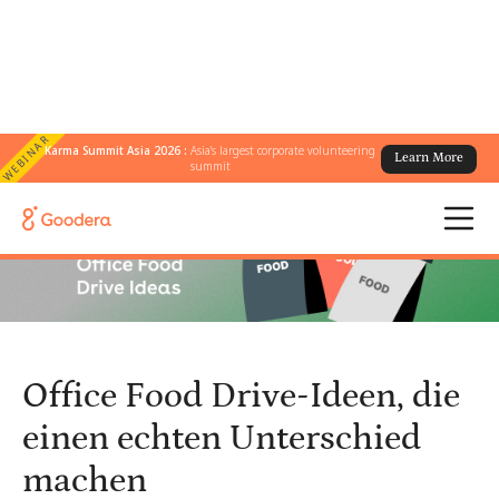
WEBINAR
Karma Summit Asia 2026 :
Asia's largest corporate volunteering
Learn More
← Alle Blogs
/
summit
Office Food Drive-Ideen, die einen echten Unterschied machen
Office Food Drive-Ideen, die
einen echten Unterschied
machen