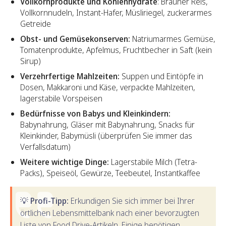
Vollkornprodukte und Kohlenhydrate
: Brauner Reis,
Vollkornnudeln, Instant-Hafer, Müsliriegel, zuckerarmes
Getreide
Obst- und Gemüsekonserven:
Natriumarmes Gemüse,
Tomatenprodukte, Apfelmus, Fruchtbecher in Saft (kein
Sirup)
Verzehrfertige Mahlzeiten:
Suppen und Eintöpfe in
Dosen, Makkaroni und Käse, verpackte Mahlzeiten,
lagerstabile Vorspeisen
Bedürfnisse von Babys und Kleinkindern:
Babynahrung, Gläser mit Babynahrung, Snacks für
Kleinkinder, Babymüsli (überprüfen Sie immer das
Verfallsdatum)
Weitere wichtige Dinge:
Lagerstabile Milch (Tetra-
Packs), Speiseöl, Gewürze, Teebeutel, Instantkaffee
💡 Profi-Tipp:
Erkundigen Sie sich immer bei Ihrer
örtlichen Lebensmittelbank nach einer bevorzugten
Liste von Food Drive-Artikeln. Einige benötigen