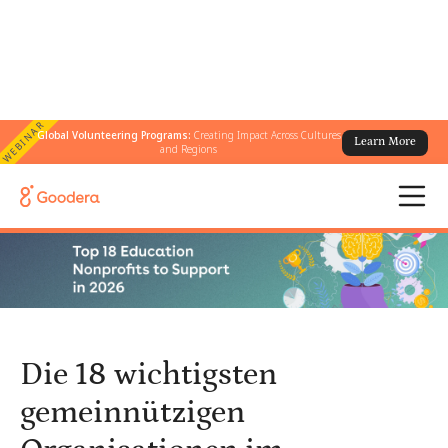
WEBINAR
Global Volunteering Programs:
Creating Impact Across Cultures
Learn More
← Alle Blogs
/
and Regions
Die 18 wichtigsten gemeinnützigen Organisationen im
Bildungswesen, die 2025 unterstützen, gilt
Die 18 wichtigsten
gemeinnützigen