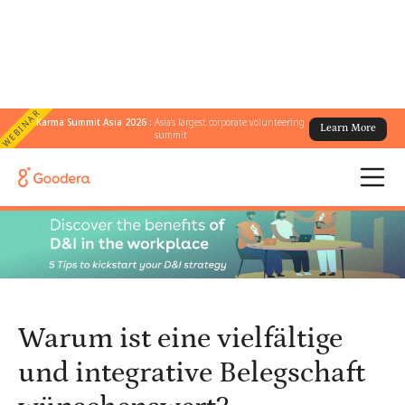
WEBINAR
Karma Summit Asia 2026 :
Asia's largest corporate volunteering
Learn More
← Alle Blogs
/
summit
Warum ist eine vielfältige und integrative Belegschaft
wünschenswert?
Warum ist eine vielfältige
und integrative Belegschaft