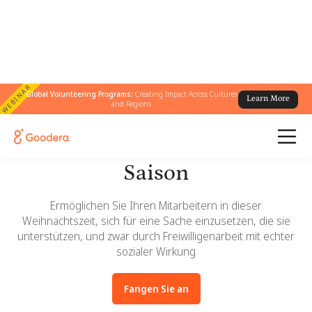
WEBINAR
Global Volunteering Programs:
Creating Impact Across Cultures
Learn More
and Regions
„Das ist die kommende
Saison
Ermöglichen Sie Ihren Mitarbeitern in dieser
Weihnachtszeit, sich für eine Sache einzusetzen, die sie
unterstützen, und zwar durch Freiwilligenarbeit mit echter
sozialer Wirkung
Fangen Sie an